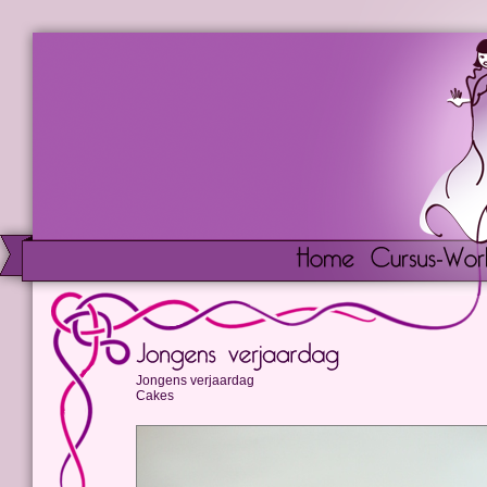
Jongens verjaardag
Cakes