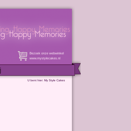
Bezoek onze webwinkel
www.mystylecakes.nl
U bent hier:
My Style Cakes