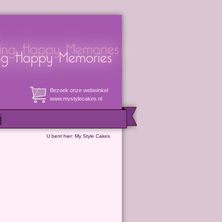
Bezoek onze webwinkel
www.mystylecakes.nl
U bent hier:
My Style Cakes