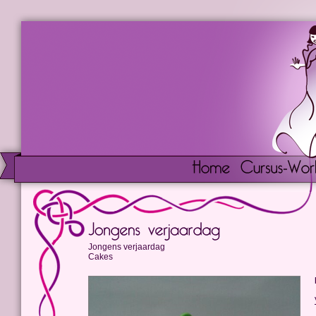
Jongens verjaardag
Cakes